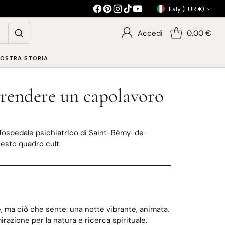
Italy (EUR €)
Currency
Accedi
0,00 €
NOSTRA STORIA
prendere un capolavoro
ll'ospedale psichiatrico di Saint-Rémy-de-
esto quadro cult.
 ma ciò che sente: una notte vibrante, animata,
azione per la natura e ricerca spirituale.