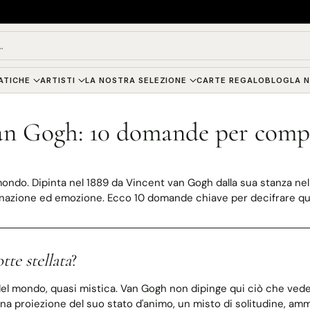
…
ATICHE
ARTISTI
LA NOSTRA SELEZIONE
CARTE REGALO
BLOG
LA 
Van Gogh: 10 domande per com
mondo. Dipinta nel 1889 da Vincent van Gogh dalla sua stanza ne
inazione ed emozione. Ecco 10 domande chiave per decifrare qu
tte stellata
?
el mondo, quasi mistica. Van Gogh non dipinge qui ciò che vede,
a proiezione del suo stato d'animo, un misto di solitudine, ammir