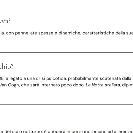
ata
?
ela, con pennellate spesse e dinamiche, caratteristiche della su
chio?
888, è legato a una crisi psicotica, probabilmente scatenata dalla
i Van Gogh, che sarà internato poco dopo.
La Notte stellata
, dipi
el cielo notturno: è un'opera in cui si incrociano arte, emozione,