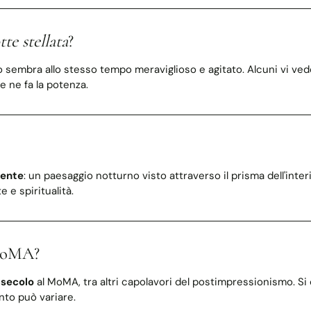
te stellata
?
ielo sembra allo stesso tempo meraviglioso e agitato. Alcuni vi v
 ne fa la potenza.
dente
: un paesaggio notturno visto attraverso il prisma dell'interio
 e spiritualità.
MoMA?
 secolo
al MoMA, tra altri capolavori del postimpressionismo. Si co
nto può variare.